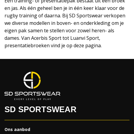
Een training- of presentatiepak bestaat uit een broek
en jas. Als één geheel ben je in één keer klaar voor de
rugby training of daarna. Bij SD Sportswear verkopen
we diverse modellen in boven- en onderkleding om je
eigen pak samen te stellen voor zowel heren- als
dames. Van Acerbis Sport tot Luanvi Sport,
presentatiebroeken vind je op deze pagina.
SD SPORTSWEAR
Ons aanbod