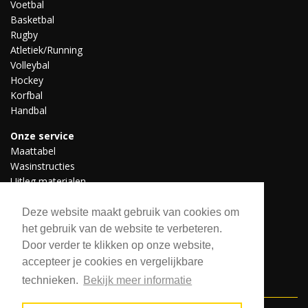
Voetbal
Basketbal
Rugby
Atletiek/Running
Volleybal
Hockey
Korfbal
Handbal
Onze service
Maattabel
Wasinstructies
Uitleg materialen
Professionele teams
Downloads
Deze website maakt gebruik van cookies om
het gebruik van de website te verbeteren.
Door verder te klikken op onze website,
Volg ons
accepteer je cookies en vergelijkbare
technieken.
Bekijk meer informatie