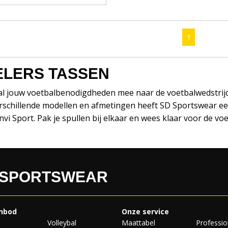
1
ELERS TASSEN
l jouw voetbalbenodigdheden mee naar de voetbalwedstrijd 
rschillende modellen en afmetingen heeft SD Sportswear ee
vi Sport. Pak je spullen bij elkaar en wees klaar voor de voe
 SPORTSWEAR
nbod
Onze service
Volleybal
Maattabel
Professio