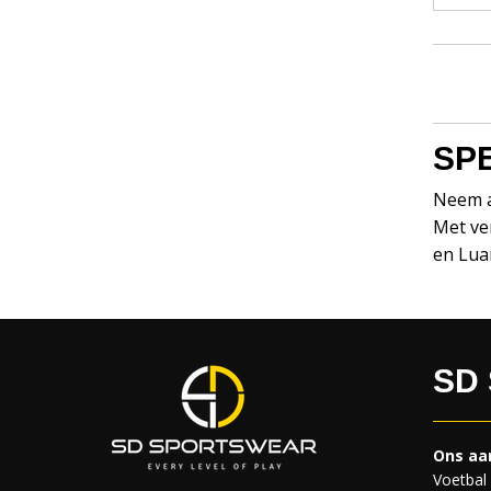
SP
Neem a
Met ve
en Luan
SD
Ons aa
Voetbal