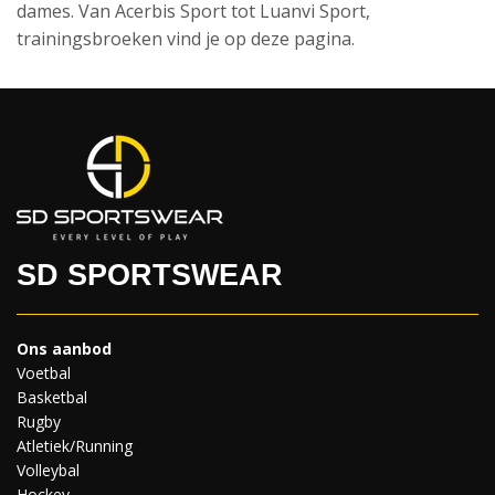
dames. Van Acerbis Sport tot Luanvi Sport,
trainingsbroeken vind je op deze pagina.
SD SPORTSWEAR
Ons aanbod
Voetbal
Basketbal
Rugby
Atletiek/Running
Volleybal
Hockey