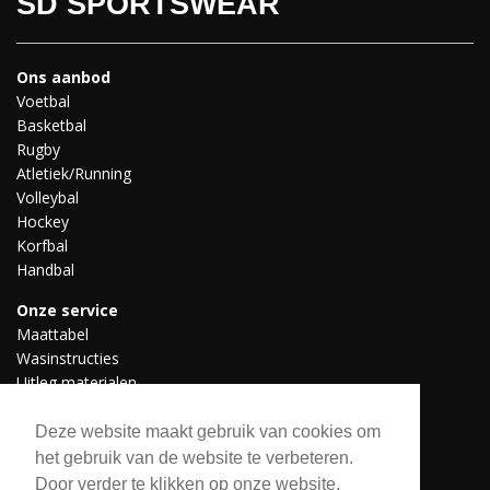
SD SPORTSWEAR
Ons aanbod
Voetbal
Basketbal
Rugby
Atletiek/Running
Volleybal
Hockey
Korfbal
Handbal
Onze service
Maattabel
Wasinstructies
Uitleg materialen
Professionele teams
Downloads
Deze website maakt gebruik van cookies om
het gebruik van de website te verbeteren.
Door verder te klikken op onze website,