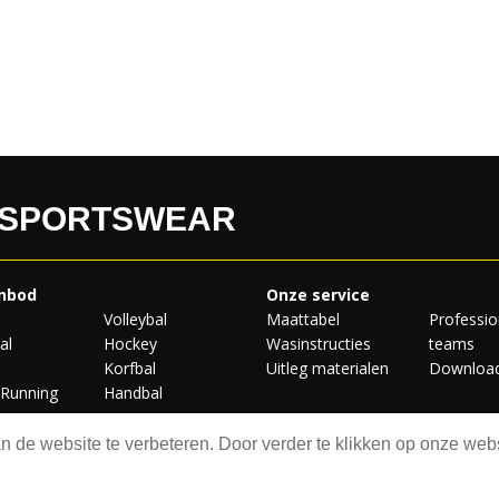
 SPORTSWEAR
nbod
Onze service
Volleybal
Maattabel
Professio
al
Hockey
Wasinstructies
teams
Korfbal
Uitleg materialen
Downloa
/Running
Handbal
 de website te verbeteren. Door verder te klikken op onze webs
ht © 2026 SD Sportswear
Algemene voorwaarden
Privacy st