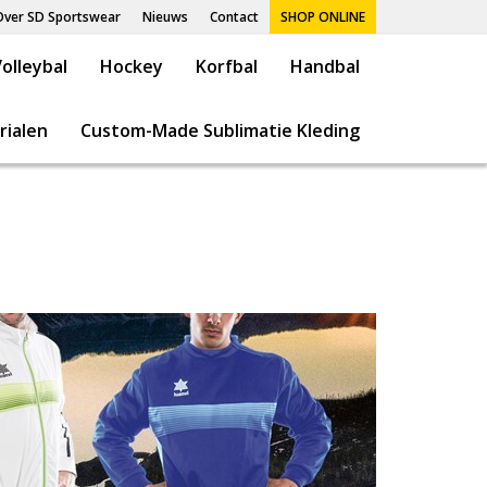
Over SD Sportswear
Nieuws
Contact
SHOP ONLINE
olleybal
Hockey
Korfbal
Handbal
rialen
Custom-Made Sublimatie Kleding