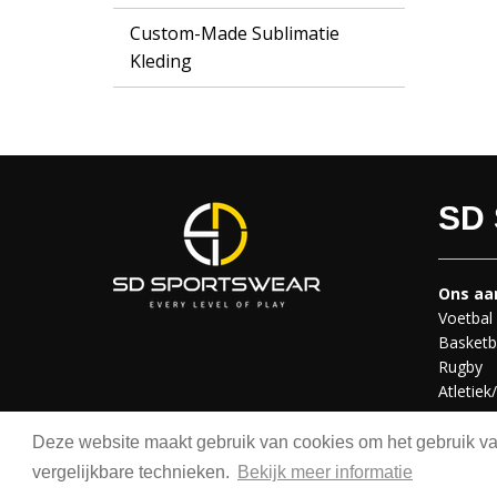
Custom-Made Sublimatie
Kleding
SD
Ons aa
Voetbal
Basketb
Rugby
Atletiek
Deze website maakt gebruik van cookies om het gebruik van
Copyrig
vergelijkbare technieken.
Bekijk meer informatie