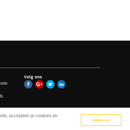
Volg ons
nele
ds
ite, accepteer je cookies en
Akkoord
atement
Disclaimer
Inloggen