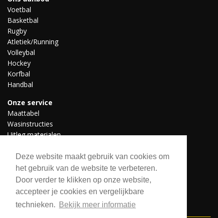
Voetbal
Basketbal
Rugby
Atletiek/Running
Volleybal
Hockey
Korfbal
Handbal
Onze service
Maattabel
Wasinstructies
Uitleg materialen
Professionele teams
Downloads
Deze website maakt gebruik van cookies om
het gebruik van de website te verbeteren.
Door verder te klikken op onze website,
Volg ons
accepteer je cookies en vergelijkbare
technieken.
Bekijk meer informatie