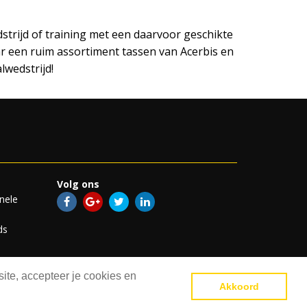
trijd of training met een daarvoor geschikte
r een ruim assortiment tassen van Acerbis en
lwedstrijd!
Volg ons
nele
ds
ite, accepteer je cookies en
Akkoord
atement
Disclaimer
Inloggen