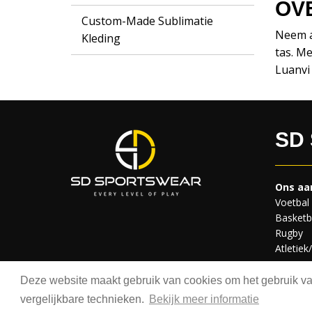
OV
Custom-Made Sublimatie
Neem a
Kleding
tas. M
Luanvi 
SD
Ons aa
Voetbal
Basketb
Rugby
Atletiek
Deze website maakt gebruik van cookies om het gebruik van
Copyrig
vergelijkbare technieken.
Bekijk meer informatie