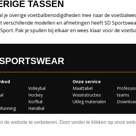
ERIGE TASSEN
l je overige voetbalbenodigdheden mee naar de voetbalweds
et verschillende modellen en afmetingen heeft SD Sportswea
Sport. Pak je spullen bij elkaar en wees klaar voor de voetba
 SPORTSWEAR
nbod
Onze service
Volleybal
Maattabel
Professio
al
Hockey
Wasinstructies
teams
Korfbal
Uitleg materialen
Downloa
/Running
Handbal
 de website te verbeteren. Door verder te klikken op onze webs
ht © 2026 SD Sportswear
Algemene voorwaarden
Privacy st