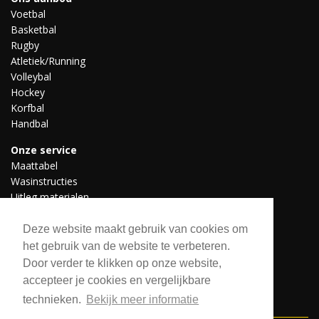
Voetbal
Basketbal
Rugby
Atletiek/Running
Volleybal
Hockey
Korfbal
Handbal
Onze service
Maattabel
Wasinstructies
Uitleg materialen
Professionele teams
Downloads
Deze website maakt gebruik van cookies om
het gebruik van de website te verbeteren.
Door verder te klikken op onze website,
Volg ons
accepteer je cookies en vergelijkbare
technieken.
Bekijk meer informatie