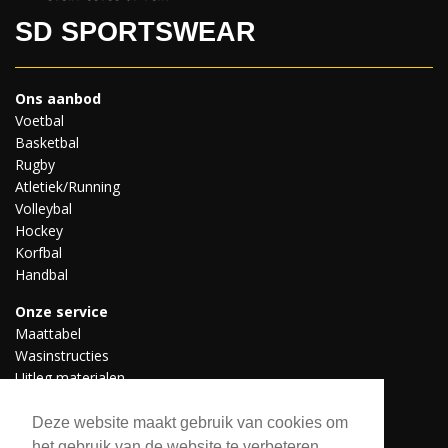
SD SPORTSWEAR
Ons aanbod
Voetbal
Basketbal
Rugby
Atletiek/Running
Volleybal
Hockey
Korfbal
Handbal
Onze service
Maattabel
Wasinstructies
Uitleg materialen
Professionele teams
Downloads
Deze website maakt gebruik van cookies om
het gebruik van de website te verbeteren.