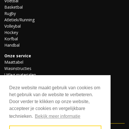
Voetbal
Basketbal
Rugby
Atletiek/Running
Volleybal
Hockey
Korfbal
Handbal
Onze service
Maattabel
Wasinstructies
Uitleg materialen
Professionele teams
Downloads
Deze website maakt gebruik van cookies om
het gebruik van de website te verbeteren.
Door verder te klikken op onze website,
Volg ons
accepteer je cookies en vergelijkbare
technieken.
Bekijk meer informatie