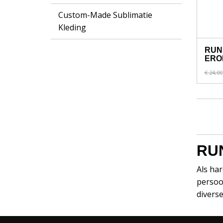
Custom-Made Sublimatie
Kleding
RUN
ERO
€ 24,00
RU
Als har
persoon
divers