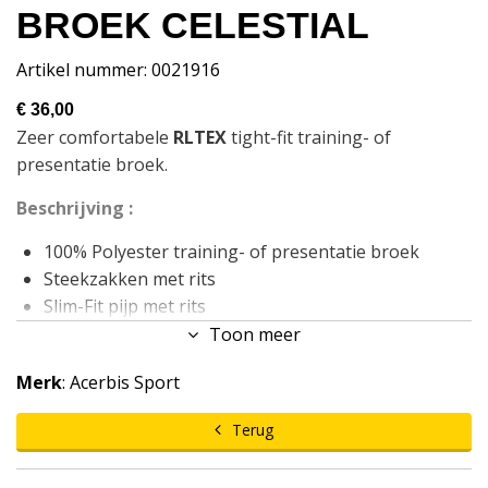
BROEK CELESTIAL
Artikel nummer: 0021916
€ 36,00
Zeer comfortabele
RLTEX
tight-fit training- of
presentatie broek.
Beschrijving :
100% Polyester training- of presentatie broek
Steekzakken met rits
Slim-Fit pijp met rits
Multi-Panel constructie
Toon meer
Geborduurde HD-Logo's
Merk
: Acerbis Sport
200 gram
Maten: 4XS-4XL.
Terug