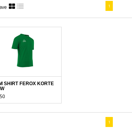
1
ave
M SHIRT FEROX KORTE
UW
,50
1