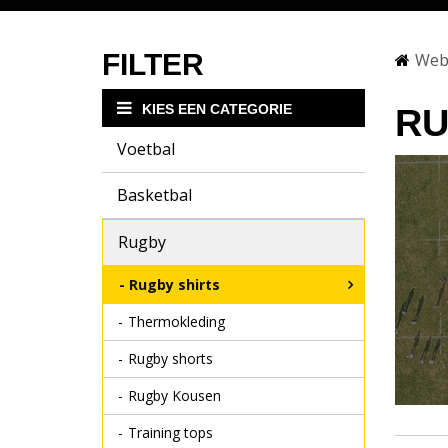
FILTER
Web
KIES EEN CATEGORIE
RU
Voetbal
Basketbal
Rugby
Rugby shirts
Thermokleding
Rugby shorts
Rugby Kousen
Training tops