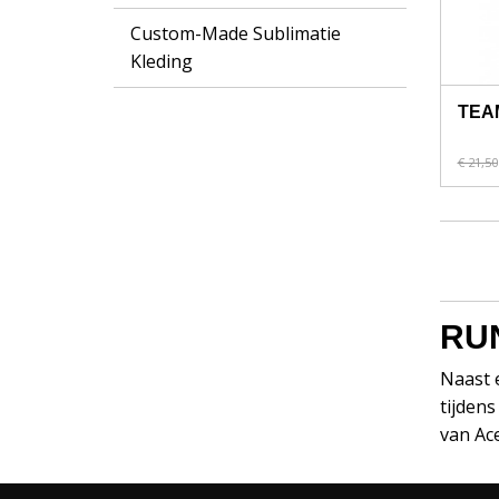
Custom-Made Sublimatie
Kleding
TEA
€ 21,50
RU
Naast e
tijdens
van Ace