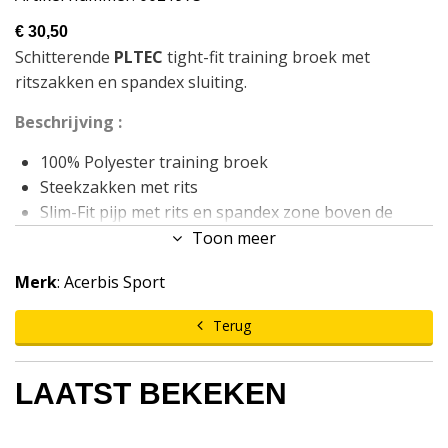
€ 30,50
Schitterende
PLTEC
tight-fit training broek met
ritszakken en spandex sluiting.
Beschrijving :
100% Polyester training broek
Steekzakken met rits
Slim-Fit pijp met rits en spandex zone boven de
enkel.
Toon meer
Geborduurde HD-Logo's
Merk
: Acerbis Sport
220 gram
Maten: 5XS-4XL.
Terug
LAATST BEKEKEN