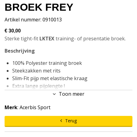
BROEK FREY
Artikel nummer: 0910013
€ 30,00
Sterke tight-fit
LKTEX
training- of presentatie broek.
Beschrijving
100% Polyester training broek
Steekzakken met rits
Slim-Fit pijp met elastische kraag
Extra lange pijplengte !
ACERBIS Quick-Dry System
Toon meer
Geborduurde HD-Logo's
Merk
: Acerbis Sport
190 gram
Maten: 5XS-4XL.
Terug