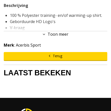
Beschrijving
100 % Polyester training- en/of warming-up shirt.
Geborduurde HD Logo's
V-kraag
Standaard afwerking
Toon meer
Acerbis Dry-System
Merk
: Acerbis Sport
Ladies Fit
120 gram
Terug
Maat 4XS - 3XL
LAATST BEKEKEN