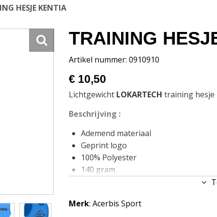
ING HESJE KENTIA
TRAINING HESJ
Artikel nummer: 0910910
€ 10,50
Lichtgewicht
LOKARTECH
training hesje
Beschrijving :
Ademend materiaal
Geprint logo
100% Polyester
140 gram
Maten: XS/S, M/ L, XL/XXL.
T
Merk
: Acerbis Sport