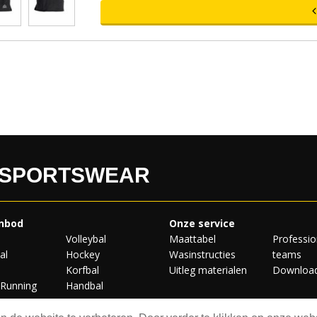
Geprint logo
Split op zijkant rokje
"Tight" Binnenbroekje
Acerbis Dry-System
Standaard afwerking
Standaard pasvorm
155/160 gram
Enkel leverbaar in zwart
Maat XXS-XXL
 SPORTSWEAR
nbod
Onze service
Volleybal
Maattabel
Professio
al
Hockey
Wasinstructies
teams
Korfbal
Uitleg materialen
Downloa
/Running
Handbal