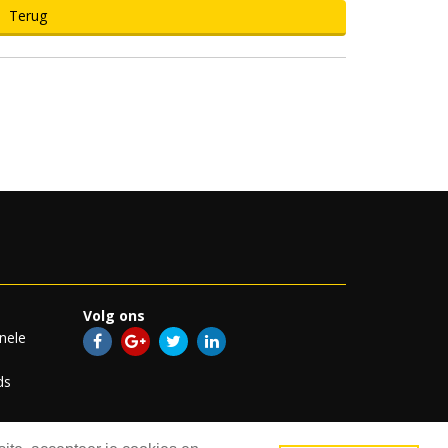
Terug
Volg ons
nele
ds