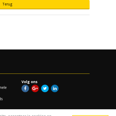
Terug
Volg ons
nele
ds