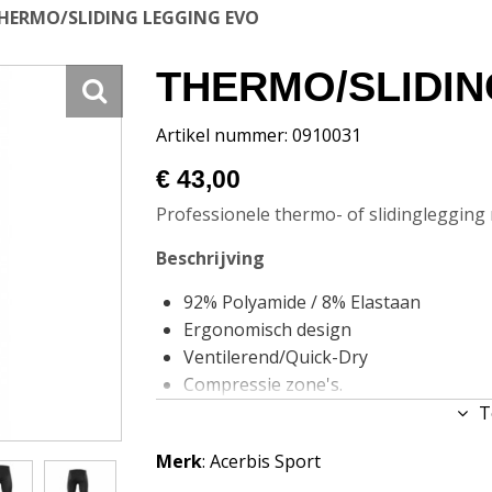
HERMO/SLIDING LEGGING EVO
THERMO/SLIDIN
Artikel nummer: 0910031
€ 43,00
Professionele thermo- of slidinglegging
Beschrijving
92% Polyamide / 8% Elastaan
Ergonomisch design
Ventilerend/Quick-Dry
Compressie zone's.
Anti-Bacteriele behandeling
T
195 gram
Merk
: Acerbis Sport
Maten: 4XS/3XS, XXS/XS, S/M en L/XL