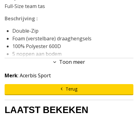
Full-Size team tas
Beschrijving :
Double-Zip
Foam (verstelbare) draaghengsels
100% Polyester 600D
5 noppen aan bodem
74 liter inhoud
Toon meer
Maten: 64x34x34cm.
Merk
: Acerbis Sport
Terug
LAATST BEKEKEN