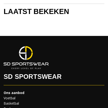
Standaard pasvorm
190 gram
LAATST BEKEKEN
Maat 4XS-3XL
SD SPORTSWEAR
Ons aanbod
Voetbal
Basketbal