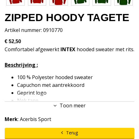
ZIPPED HOODY TAGETE
Artikel nummer: 0910770
€ 52,50
Comfortabel afgewerkt
INTEX
hooded sweater met rits.
Beschrijving :
100 % Polyester hooded sweater
Capuchon met aantrekkoord
Geprint logo
Nek tape
Toon meer
Volledige ritssluiting
Steekzakken
Merk
: Acerbis Sport
Elastische mouwen
Standaard afwerking
Terug