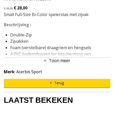
€ 28,00
€ 35,00
Small Full-Size Bi-Color spelerstas met zijvak
Beschrijving :
Double-Zip
Zijvakken
Foam (verstelbare) draagriem en hengsels
4 PVC bodemdoppen ter bescherming van
onderzijde
Toon meer
100% Polyester 600D
Merk
: Acerbis Sport
Maten: 45x29x25cm
Inhoud 30 Liter
Terug
LAATST BEKEKEN