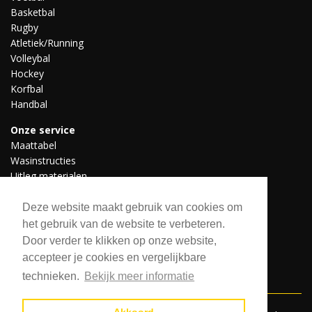
Basketbal
Rugby
Atletiek/Running
Volleybal
Hockey
Korfbal
Handbal
Onze service
Maattabel
Wasinstructies
Uitleg materialen
Professionele teams
Downloads
Deze website maakt gebruik van cookies om
het gebruik van de website te verbeteren.
Door verder te klikken op onze website,
Volg ons
accepteer je cookies en vergelijkbare
technieken.
Bekijk meer informatie