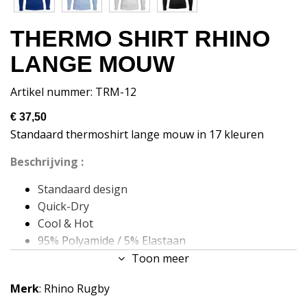
THERMO SHIRT RHINO
LANGE MOUW
Artikel nummer: TRM-12
€ 37,50
Standaard thermoshirt lange mouw in 17 kleuren
Beschrijving :
Standaard design
Quick-Dry
Cool & Hot
95% Polyamide / 5% Elastaan
Maten: 5/6, XSY, SY/MY, LY/XLY, XS, S/M, L/XL, XXL,
Toon meer
3XL.
Merk
: Rhino Rugby