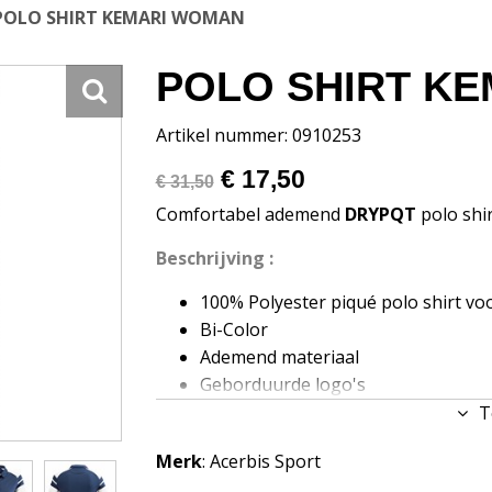
POLO SHIRT KEMARI WOMAN
POLO SHIRT K
Artikel nummer: 0910253
€ 17,50
€ 31,50
Comfortabel ademend
DRYPQT
polo shi
Beschrijving :
100% Polyester piqué polo shirt v
Bi-Color
Ademend materiaal
Geborduurde logo's
160 gram
T
Maten : 4XS - 3XL
Merk
: Acerbis Sport