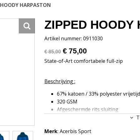
D HOODY HARPASTON
ZIPPED HOODY
Artikel nummer: 0911030
€ 75,00
€ 85,00
State-of-Art comfortabele full-zip
Beschrijving :
67% katoen / 33% polyester vrijetij
320 GSM
Afgeschermde rits sluiting
Steekzakken
T
Elastische mouwen en taille
Merk
: Acerbis Sport
Maat S - 3XL