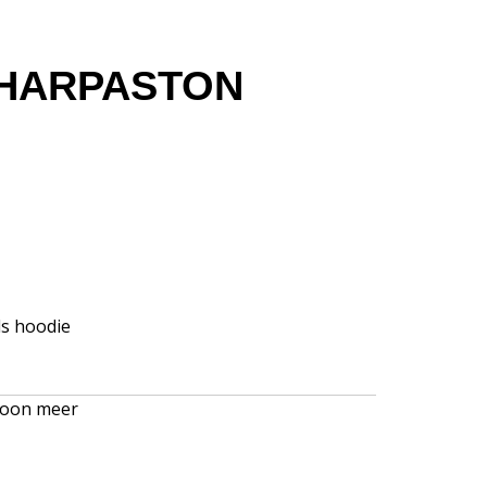
 HARPASTON
ds hoodie
oon meer