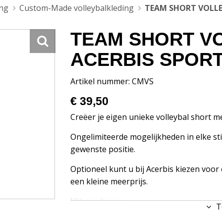
ing
Custom-Made volleybalkleding
TEAM SHORT VOLLE
TEAM SHORT V
ACERBIS SPOR
Artikel nummer: CMVS
€ 39,50
Creëer je eigen unieke volleybal short me
Ongelimiteerde mogelijkheden in elke sti
gewenste positie.
Optioneel kunt u bij Acerbis kiezen v
een kleine meerprijs.
Uitvoeringen :
T
Type A - Heren