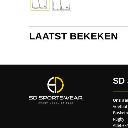
LAATST BEKEKEN
SD
Ons aa
Voetbal
Basketb
Rugby
Atletiek