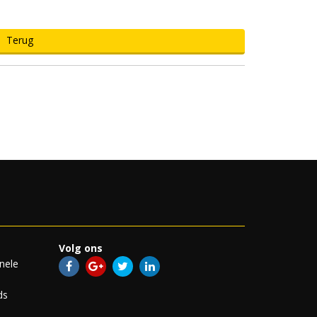
Terug
ort
terzijde
n maten
Volg ons
nele
ds