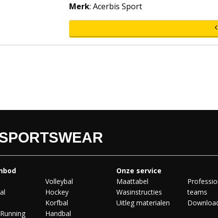
Merk
: Acerbis Sport
Type B - Dames
Beschrijving :
100% Polyester
LXS - PRO
Team Sh
Volledig gesublimeerd voor- en ach
Leverbaar vanaf 10 stuks in mix va
Minimum 2 stuks per maat
Maat : 4XS - 4XL
 SPORTSWEAR
nbod
Onze service
Volleybal
Maattabel
Professio
al
Hockey
Wasinstructies
teams
Korfbal
Uitleg materialen
Downloa
/Running
Handbal