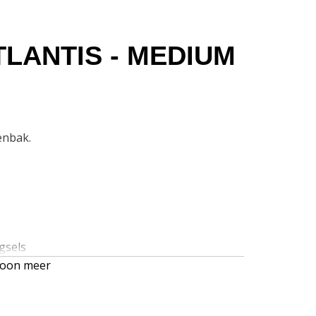
TLANTIS - MEDIUM
enbak.
gsels
oon meer