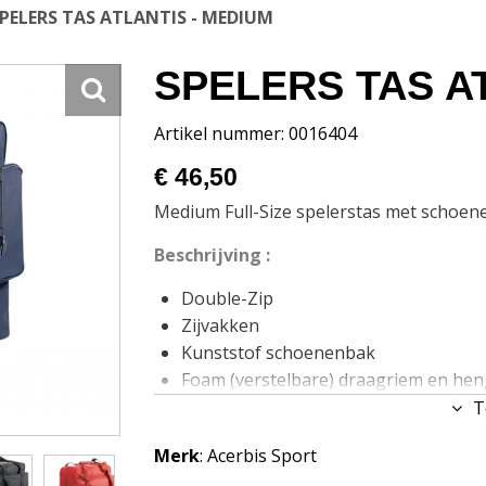
PELERS TAS ATLANTIS - MEDIUM
SPELERS TAS A
Artikel nummer: 0016404
€ 46,50
Medium Full-Size spelerstas met schoen
Beschrijving :
Double-Zip
Zijvakken
Kunststof schoenenbak
Foam (verstelbare) draagriem en hen
100% Polyester 600D
T
Maten: 50x51x31,5cm.
Merk
: Acerbis Sport
Inhoud 80 Liter