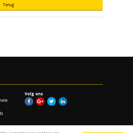
Terug
Volg ons
nele
ds