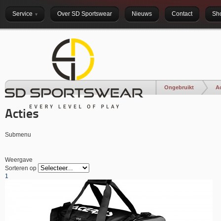
Service
Over SD Sportswear
Nieuws
Contact
Sho
Ongebruikt
Ac
Acties
Submenu
Weergave
Sorteren op
1